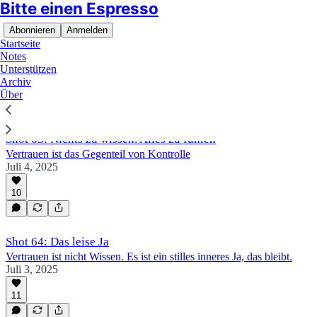
Bitte einen Espresso
Abonnieren
Anmelden
Startseite
Notes
Unterstützen
Archiv
kw27-2025
Über
Shot 65: Nichts zu wissen. Alles zu fühlen
Vertrauen ist das Gegenteil von Kontrolle
Juli 4, 2025
10
Shot 64: Das leise Ja
Vertrauen ist nicht Wissen. Es ist ein stilles inneres Ja, das bleibt.
Juli 3, 2025
11