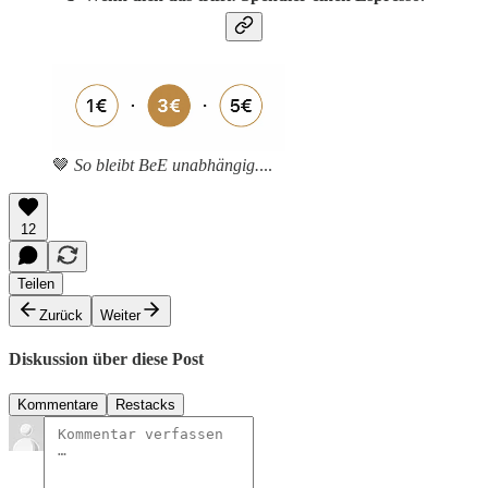
🤎
So bleibt BeE unabhängig.
...
12
Teilen
Zurück
Weiter
Diskussion über diese Post
Kommentare
Restacks