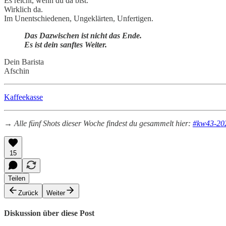
Es reicht, wenn du da bist.
Wirklich da.
Im Unentschiedenen, Ungeklärten, Unfertigen.
Das Dazwischen ist nicht das Ende.
Es ist dein sanftes Weiter.
Dein Barista
Afschin
Kaffeekasse
→ Alle fünf Shots dieser Woche findest du gesammelt hier:
#kw43-20
15
Teilen
Zurück
Weiter
Diskussion über diese Post