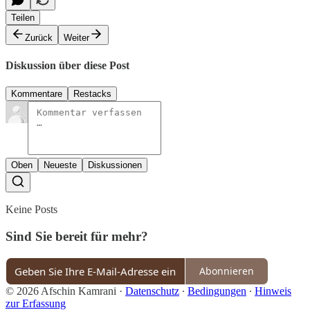
Teilen
Zurück
Weiter
Diskussion über diese Post
Kommentare
Restacks
Oben
Neueste
Diskussionen
Keine Posts
Sind Sie bereit für mehr?
Abonnieren
© 2026 Afschin Kamrani
·
Datenschutz
∙
Bedingungen
∙
Hinweis
zur Erfassung