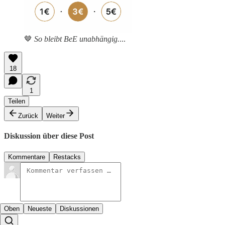
🤎
So bleibt BeE unabhängig.
...
18
1
Teilen
Zurück
Weiter
Diskussion über diese Post
Kommentare
Restacks
Oben
Neueste
Diskussionen