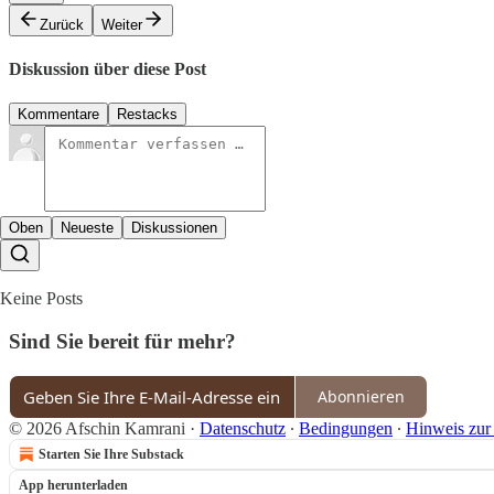
Zurück
Weiter
Diskussion über diese Post
Kommentare
Restacks
Oben
Neueste
Diskussionen
Keine Posts
Sind Sie bereit für mehr?
Abonnieren
© 2026 Afschin Kamrani
·
Datenschutz
∙
Bedingungen
∙
Hinweis zur
Starten Sie Ihre Substack
App herunterladen