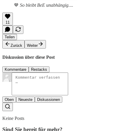
🤎
So bleibt BeE unabhängig.
...
11
Teilen
Zurück
Weiter
Diskussion über diese Post
Kommentare
Restacks
Oben
Neueste
Diskussionen
Keine Posts
Sind Sie bereit für mehr?